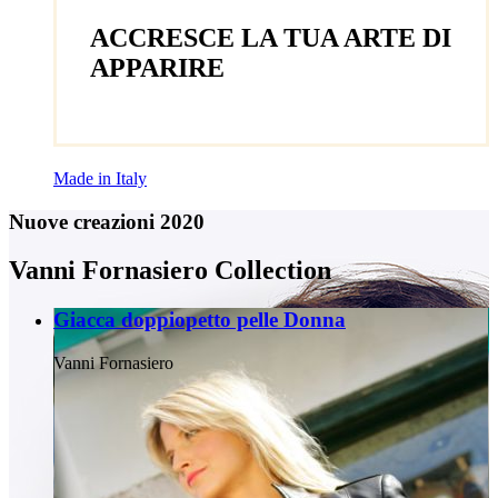
ACCRESCE LA TUA ARTE DI
APPARIRE
Made in Italy
Nuove creazioni 2020
Vanni Fornasiero Collection
Giacca doppiopetto pelle Donna
Vanni Fornasiero