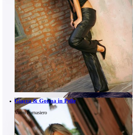
Giacca & Gonna in Pelle
Vanni Fornasiero