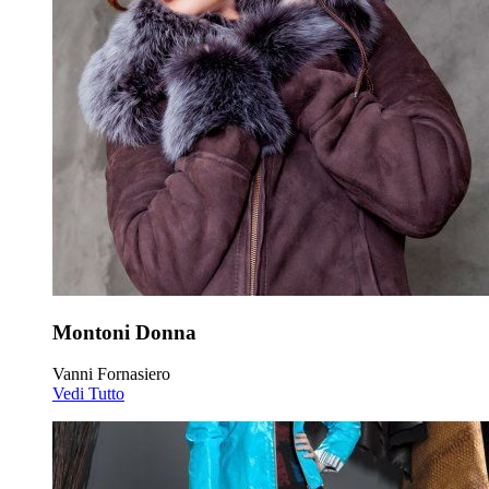
Montoni Donna
Vanni Fornasiero
Vedi Tutto