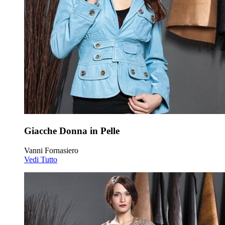
Giacche Donna in Pelle
Vanni Fornasiero
Vedi Tutto