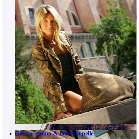
Giacca, gonna & borsa in pelle