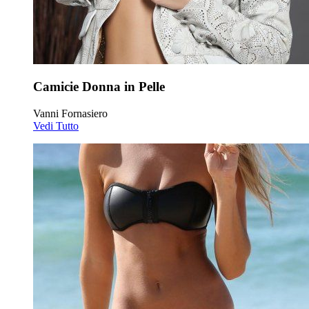
Camicie Donna in Pelle
Vanni Fornasiero
Vedi Tutto