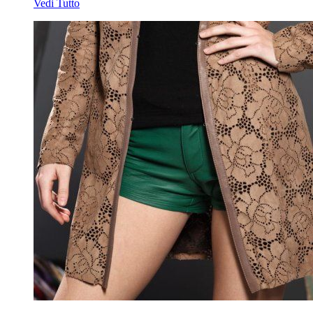
Vedi Tutto