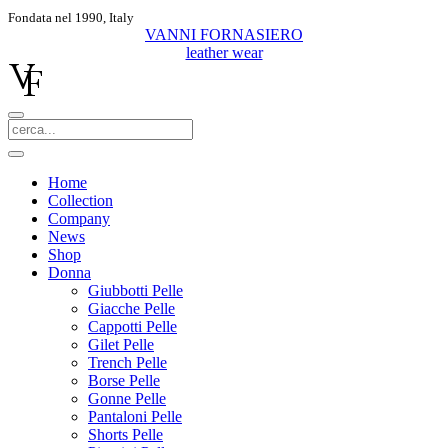
Fondata nel 1990, Italy
VANNI FORNASIERO
leather wear
Home
Collection
Company
News
Shop
Donna
Giubbotti Pelle
Giacche Pelle
Cappotti Pelle
Gilet Pelle
Trench Pelle
Borse Pelle
Gonne Pelle
Pantaloni Pelle
Shorts Pelle